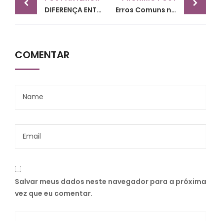
navigation
DIFERENÇA ENTRE PRÓ LABORE E DISTRIBUIÇÃO DE LUCROS
Erros Comuns na Contabilidade de Clínicas e Como Evitá-los.
COMENTAR
Salvar meus dados neste navegador para a próxima
vez que eu comentar.