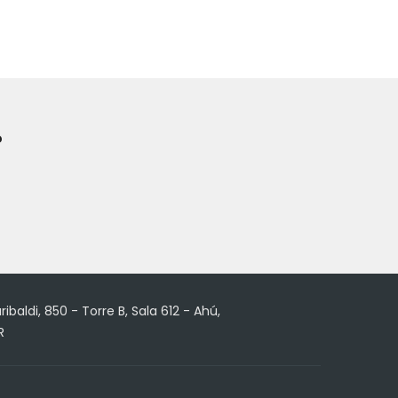
?
ribaldi, 850 - Torre B, Sala 612 - Ahú,
R