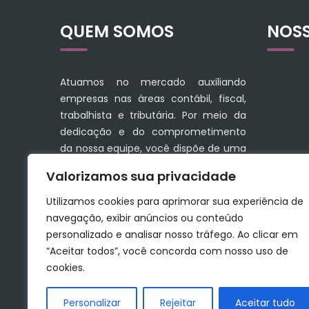
QUEM SOMOS
NOS
Atuamos no mercado auxiliando
empresas nas áreas contábil, fiscal,
trabalhista e tributária. Por meio da
dedicação e do comprometimento
da nossa equipe, você dispõe de uma
linha completa de serviços que
Valorizamos sua privacidade
facilitam a sua administração
financeira.
Utilizamos cookies para aprimorar sua experiência de
navegação, exibir anúncios ou conteúdo
Conte com soluções seguras e tenha
personalizado e analisar nosso tráfego. Ao clicar em
a contribuição certa para o
“Aceitar todos”, você concorda com nosso uso de
crescimento do seu negócio.
cookies.
Personalizar
Rejeitar
Aceitar tudo