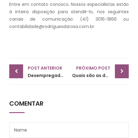
Entre em contato conosco. Nossos especialistas estão
à inteira disposição para atendê-lo, nos seguintes
canais de comunicação: (41) 3016-1866 ou
contabilidade@rodriguesdarosa.com.br
Post
POST ANTERIOR
PRÓXIMO POST
navigation
Desempregado em 2019, declara imposto de renda em 2020?
Quais são as despesas médicas dedutíveis e não dedutíveis no imposto de renda da pessoa física?
COMENTAR