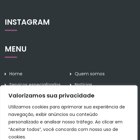
INSTAGRAM
MENU
Home
Quem somos
Serviços especializados
Notícias
Valorizamos sua privacidade
Contato
Utilizamos cookies para aprimorar sua experiência de
navegação, exibir anúncios ou conteúdo
personalizado e analisar nosso tráfego. Ao clicar em
“Aceitar todos”, você concorda com nosso uso de
All Rights Reserved Rodrigues da Rosa Assessoria Contábil.
cookies.