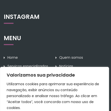
INSTAGRAM
MENU
Home
Quem somos
Serviços especializados
Notícias
Valorizamos sua privacidade
Contato
Utilizamos cookies para aprimorar sua experiência de
navegação, exibir anúncios ou conteúdo
personalizado e analisar nosso tráfego. Ao clicar em
“Aceitar todos”, você concorda com nosso uso de
All Rights Reserved Rodrigues da Rosa Assessoria Contábil.
cookies.