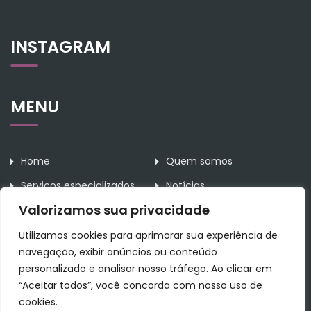
INSTAGRAM
MENU
Home
Quem somos
Serviços especializados
Notícias
Valorizamos sua privacidade
Contato
Utilizamos cookies para aprimorar sua experiência de
navegação, exibir anúncios ou conteúdo
personalizado e analisar nosso tráfego. Ao clicar em
“Aceitar todos”, você concorda com nosso uso de
All Rights Reserved Rodrigues da Rosa Assessoria Contábil.
cookies.