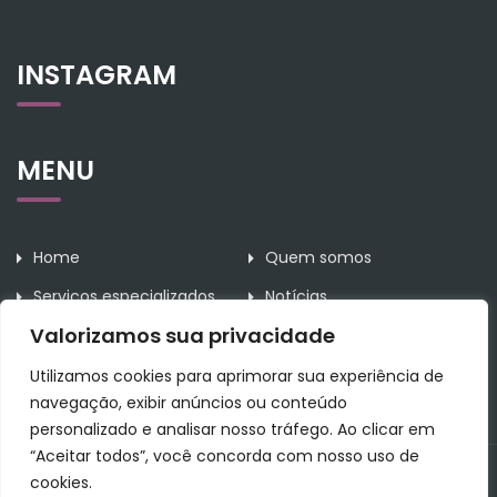
INSTAGRAM
MENU
Home
Quem somos
Serviços especializados
Notícias
Valorizamos sua privacidade
Contato
Utilizamos cookies para aprimorar sua experiência de
navegação, exibir anúncios ou conteúdo
personalizado e analisar nosso tráfego. Ao clicar em
“Aceitar todos”, você concorda com nosso uso de
All Rights Reserved Rodrigues da Rosa Assessoria Contábil.
cookies.