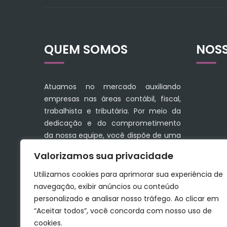
QUEM SOMOS
NOS
Atuamos no mercado auxiliando
empresas nas áreas contábil, fiscal,
trabalhista e tributária. Por meio da
dedicação e do comprometimento
da nossa equipe, você dispõe de uma
linha completa de serviços que
Valorizamos sua privacidade
facilitam a sua administração
financeira.
Utilizamos cookies para aprimorar sua experiência de
navegação, exibir anúncios ou conteúdo
Conte com soluções seguras e tenha
personalizado e analisar nosso tráfego. Ao clicar em
a contribuição certa para o
“Aceitar todos”, você concorda com nosso uso de
crescimento do seu negócio.
cookies.