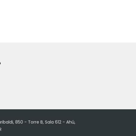
?
ribaldi, 850 - Torre B, Sala 612 - Ahú,
R