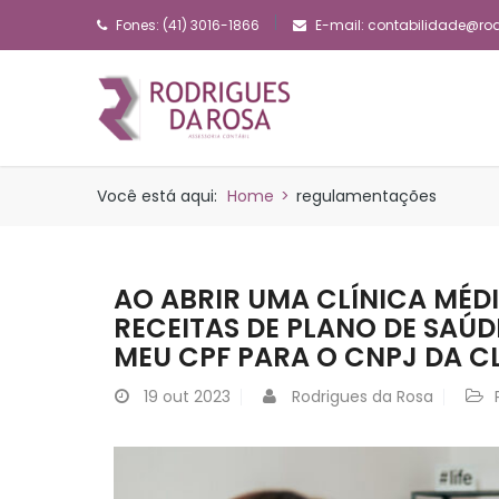
Fones: (41) 3016-1866
E-mail:
contabilidade@ro
Você está aqui:
Home
>
regulamentações
AO ABRIR UMA CLÍNICA MÉD
RECEITAS DE PLANO DE SAÚ
MEU CPF PARA O CNPJ DA C
19
out 2023
Rodrigues da Rosa