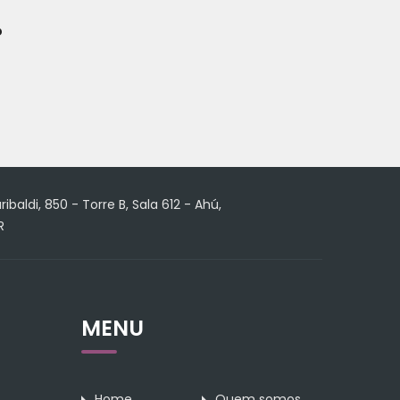
?
ribaldi, 850 - Torre B, Sala 612 - Ahú,
R
MENU
Home
Quem somos