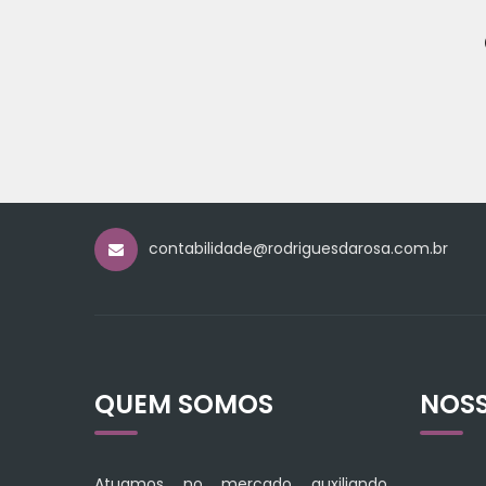
contabilidade@rodriguesdarosa.com.br
QUEM SOMOS
NOS
Atuamos no mercado auxiliando