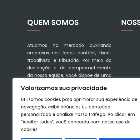
QUEM SOMOS
NOS
Atuamos no mercado auxiliando
empresas nas áreas contábil, fiscal,
trabalhista e tributária. Por meio da
dedicação e do comprometimento
da nossa equipe, você dispõe de uma
linha completa de serviços que
Valorizamos sua privacidade
facilitam a sua administração
financeira.
Utilizamos cookies para aprimorar sua experiência de
navegação, exibir anúncios ou conteúdo
Conte com soluções seguras e tenha
personalizado e analisar nosso tráfego. Ao clicar em
a contribuição certa para o
“Aceitar todos”, você concorda com nosso uso de
crescimento do seu negócio.
cookies.