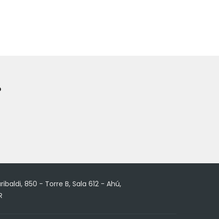
?
ribaldi, 850 - Torre B, Sala 612 - Ahú,
R