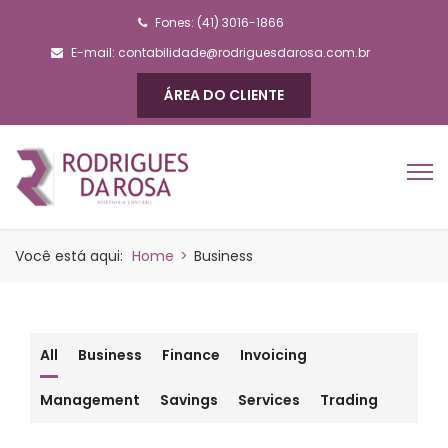
Fones: (41) 3016-1866
E-mail:
contabilidade@rodriguesdarosa.com.br
ÁREA DO CLIENTE
Você está aqui:
Home
>
Business
All
Business
Finance
Invoicing
Management
Savings
Services
Trading