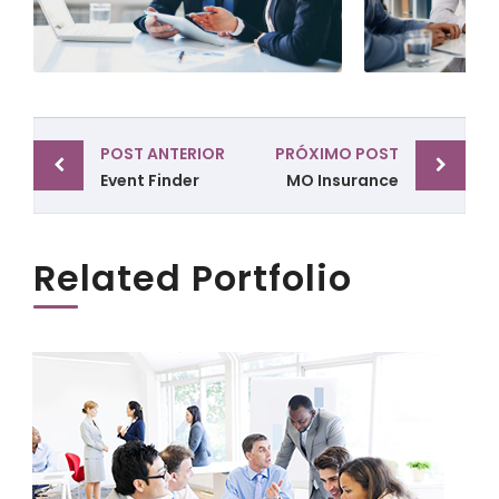
Post
POST ANTERIOR
PRÓXIMO POST
navigation
Event Finder
MO Insurance
Related Portfolio